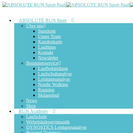
Toggle Navigation
ABSOLUTE RUN Store
Über uns
Standorte
Unser Team
Kundenkarte
Lauftipps
Kontakt
Newsletter
Beratungsservice
Laufbekleidung
Laufschuhanalyse
Leistungsanalyse
Nordic Walking
Running
Skilanglauf
News
Shop
RUN Academy
Laufschule
Wirbelsäulengymnastik
DYNOSTICS Leistungsanalyse
Personal Trainings