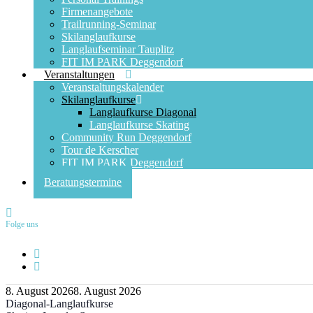
Firmenangebote
Trailrunning-Seminar
Skilanglaufkurse
Langlaufseminar Tauplitz
FIT IM PARK Deggendorf
Veranstaltungen
Veranstaltungskalender
Skilanglaufkurse
Langlaufkurse Diagonal
Langlaufkurse Skating
Community Run Deggendorf
Tour de Kerscher
FIT IM PARK Deggendorf
Beratungstermine
Folge uns
8. August 2026
8. August 2026
Diagonal-Langlaufkurse