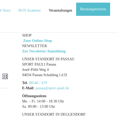
Beratungstermine
 Store
RUN Academy
Veranstaltungen
SHOP
Zum Online-Shop
NEWSLETTER
Zur Newsletter-Anmeldung
UNSER STANDORT IN PASSAU
SPORT PAULI Passau
Josef-Pöltl-Weg 4
ranstaltungen
Veranstaltung
94034 Passau-Schalding l.d.D.
he
Liste
Ansichten-
Tel.
08546 / 479
che
Navigation
E-Mail:
passau@sport-pauli.de
d
Öffnungszeiten
sichten,
Mo. - Fr. 14:00 - 18:30 Uhr
Sa. 09:00 - 13:00 Uhr
vigation
UNSER STANDORT IN DEGGENDORF