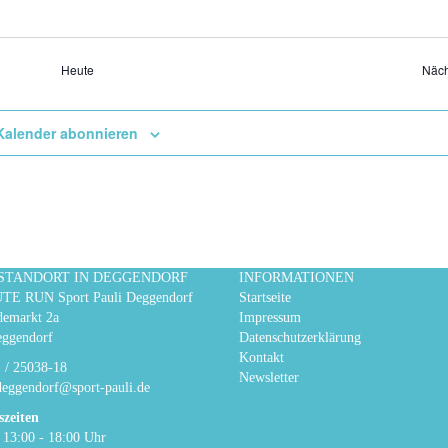
Heute
Näch
Kalender abonnieren
STANDORT IN DEGGENDORF
INFORMATIONEN
E RUN Sport Pauli Deggendorf
Startseite
emarkt 2a
Impressum
ggendorf
Datenschutzerklärung
Kontakt
 / 25038-18
Newsletter
deggendorf@sport-pauli.de
zeiten
 13:00 - 18:00 Uhr