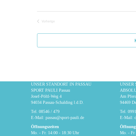
Vorherige
Veranstaltungen
UNSER STANDORT IN PASSAU
UNSER 
SPORT PAULI Passau
ABSOLUT
Josef-Pöltl-Weg 4
Am Pferd
94034 Passau-Schalding l.d.D.
94469 De
Tel.
08546 / 479
Tel.
0991
E-Mail:
passau@sport-pauli.de
E-Mail:
Öffnungszeiten
Öffnungs
Mo. - Fr. 14:00 - 18:30 Uhr
Mo. - Fr.