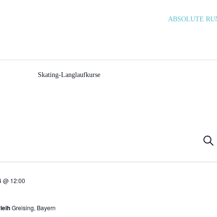
ABSOLUTE RUN
Skating-Langlaufkurse
Ve
Suc
Su
un
4 @ 12:00
An
Na
leih
Greising, Bayern