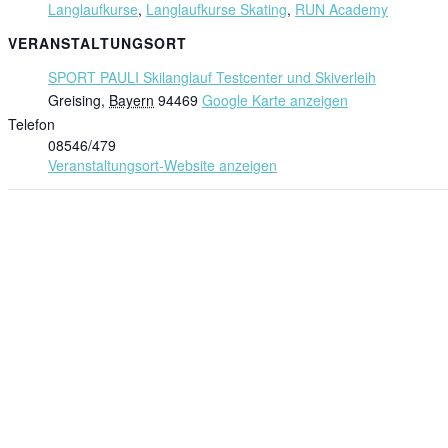
Langlaufkurse
,
Langlaufkurse Skating
,
RUN Academy
VERANSTALTUNGSORT
SPORT PAULI Skilanglauf Testcenter und Skiverleih
Greising
,
Bayern
94469
Google Karte anzeigen
Telefon
08546/479
Veranstaltungsort-Website anzeigen