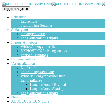
Toggle Navigation
Laufkurse
Laufschule
Trailrunning-Seminar
Skilanglauf
Skilanglaufkurse
Langlaufseminar Tauplitz
Fitness-Angebote
Wirbelsäulengymnastik
DYNOSTICS Leistungsanalyse
Personal Trainings
Firmenangebote
Veranstaltungen
Laufschule
Trailrunning-Seminare
Wirbelsäulengymnastik-Kurse
Langlaufkurse
Langlaufkurse Diagonal
Langlaufkurse Skating
Langlaufseminar Tauplitz
News
ABSOLUTE RUN Store