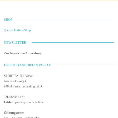
SHOP
Zum Online-Shop
NEWSLETTER
Zur Newsletter-Anmeldung
UNSER STANDORT IN PASSAU
SPORT PAULI Passau
Josef-Pöltl-Weg 4
94034 Passau-Schalding l.d.D.
Tel.
08546 / 479
E-Mail:
passau@sport-pauli.de
Öffnungszeiten
Mo. - Fr. 14:00 - 18:30 Uhr