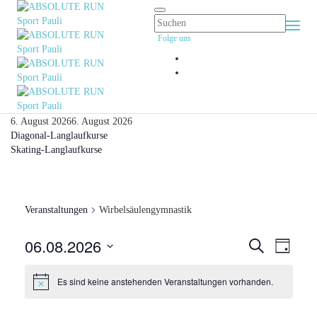
Togg
Folge uns
Navi
6. August 2026
6. August 2026
Diagonal-Langlaufkurse
Skating-Langlaufkurse
Veranstaltungen
Wirbelsäulengymnastik
06.08.2026
Veranst
Vera
Suche
Tag
Ansi
Datum
Suche
Navi
wählen.
Es sind keine anstehenden Veranstaltungen vorhanden.
und
Ansicht